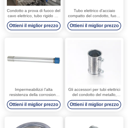
Condotto a prova di fuoco del
Tubo elettrico d'acciaio
cavo elettrico, tubo rigido del
compatto del condotto, fuoco
condotto IMC per
del condotto del metallo del
Ottieni il miglior prezzo
Ottieni il miglior prezzo
collegamenti elettrici
cavo elettrico valutato
Impermeabilizzi l'alta
Gli accessori per tubi elettrici
resistenza della corrosione
del condotto del metallo,
del condotto IMC di GI dei
zinco dell'accoppiamento di 3
Ottieni il miglior prezzo
Ottieni il miglior prezzo
tubi elettrici del condotto
4 EMT la pressofusione