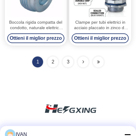
Boccola rigida compatta del
Clampe per tubi elettrici in
condotto, naturale elettrico
acciaio placcato in zinco da
del riduttore del condotto
1/2 a 4 pollici soluzione di
Ottieni il miglior prezzo
Ottieni il miglior prezzo
finito
fissaggio sicura
1
2
3
Mezzi sociali
IVAN