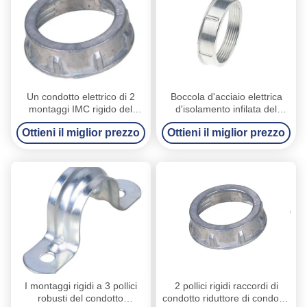
Un condotto elettrico di 2
Boccola d'acciaio elettrica
montaggi IMC rigido del
d'isolamento infilata del
condotto che imbussola
condotto dei montaggi rigidi
Ottieni il miglior prezzo
Ottieni il miglior prezzo
certificazione dello SGS
del condotto
I montaggi rigidi a 3 pollici
2 pollici rigidi raccordi di
robusti del condotto
condotto riduttore di condotto