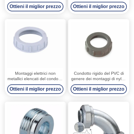
IMC/RGD due forano i
protezione dalla corrosione
Ottieni il miglior prezzo
Ottieni il miglior prezzo
morsetti elettrici del condotto
Montaggi elettrici non
Condotto rigido del PVC di
metallici elencati del condotto
genere dei montaggi di nylon
del PVC dell'UL, boccola di
maschii del condotto che
Ottieni il miglior prezzo
Ottieni il miglior prezzo
plastica del condotto
imbussola norma dell'UL