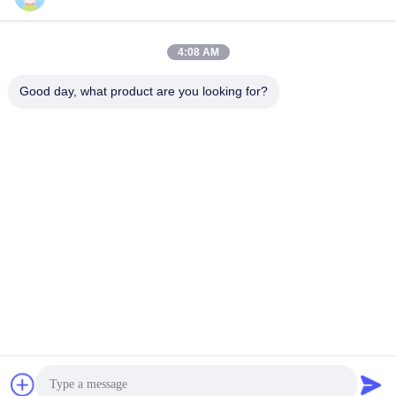
4:08 AM
Contatto rapido
Good day, what product are you looking for?
Telefono
86-574-62690968
E-mail
sales_ivan@zjhengxing.com
Indirizzo
NESSUNA città di Yuyao della città di Moushan della strada
di 100 Jinniu, Zhejiang Provice, Cina
Politica sulla privacy
|
Mappa del sito
La Cina va bene. Qualità montaggi elettrici del condotto
Fornitore. 2018-2026 YUYAO HENGXING PIPE CO.,LTD Tutti.
Tutti i diritti riservati.